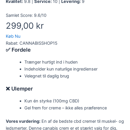
Kvalitet:
9.8 |
Service:
10 |
Levering:
9
Samlet Score:
9.6/10
299,00 kr
Køb Nu
Rabat: CANNABISSHOP15
✅ Fordele
Trænger hurtigt ind i huden
Indeholder kun naturlige ingredienser
Velegnet til daglig brug
❌ Ulemper
Kun én styrke (100mg CBD)
Gel frem for creme – ikke alles præference
Vores vurdering:
En af de bedste cbd cremer til muskel- og
ledsmerter. Denne canabis crem er et stærkt valg for dig,