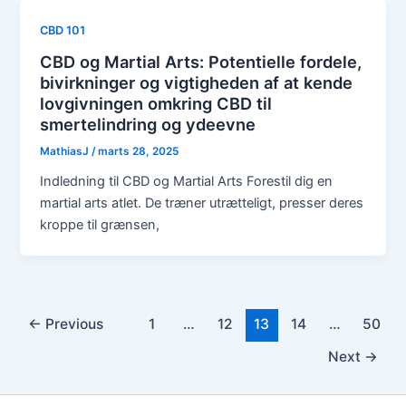
CBD 101
CBD og Martial Arts: Potentielle fordele,
bivirkninger og vigtigheden af at kende
lovgivningen omkring CBD til
smertelindring og ydeevne
MathiasJ
/
marts 28, 2025
Indledning til CBD og Martial Arts Forestil dig en
martial arts atlet. De træner utrætteligt, presser deres
kroppe til grænsen,
←
Previous
1
…
12
13
14
…
50
Next
→