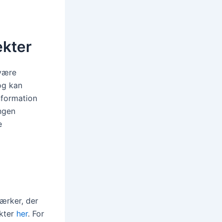
ekter
 være
og kan
nformation
ingen
e
ærker, der
ukter
her
. For