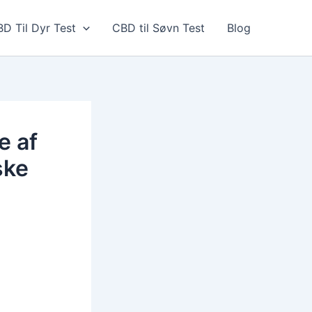
D Til Dyr Test
CBD til Søvn Test
Blog
e af
ske