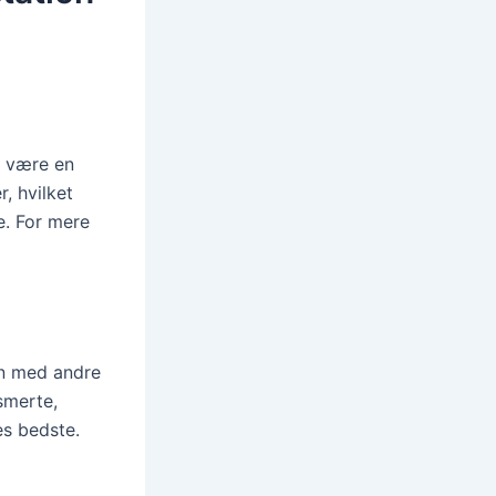
r være en
, hvilket
e. For mere
en med andre
smerte,
es bedste.