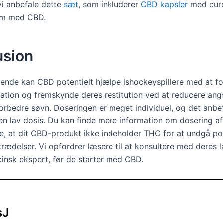
vi anbefale dette
sæt
, som inkluderer
CBD kapsler
med cur
am med CBD.
usion
nde kan CBD potentielt hjælpe ishockeyspillere med at f
ation og fremskynde deres restitution ved at reducere ang
orbedre søvn. Doseringen er meget individuel, og det anbef
en lav dosis. Du kan finde mere information om dosering 
re, at dit CBD-produkt ikke indeholder THC for at undgå pot
rædelser. Vi opfordrer læsere til at konsultere med deres l
insk ekspert, før de starter med CBD.
sJ