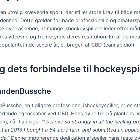
en utrolig krævende sport, der stiller store krav til både m
ldenhed. Dette gælder for både professionelle og amatørspi
kke overraskende, at mange ishockeyspillere leder efter måd
res ydeevne og fremskynde deres restitution. En af de met
opularitet i de senere år, er brugen af CBD (cannabidiol).
 dets forbindelse til hockeyspi
andenBussche
ussche, en tidligere professionel ishockeyspiller, er en st
redende egenskaber ved CBD. Hans dybe tro på plantens h
lig, når han siger:
“I believe so strongly in all the healing pr
hat in 2013 I bought a 64-acre farm and submitted an applic
ada.”
Denne imponerende dedikation afspejler hans faste o