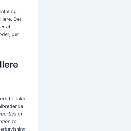
ental og
llere. Det
er at
oder, der
llere
ærk fortaler
elbredende
operties of
ation to
verbevisning