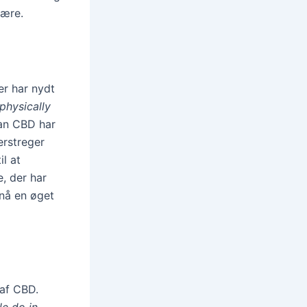
være.
r har nydt
 physically
dan CBD har
erstreger
l at
, der har
nå en øget
af CBD.
le do in