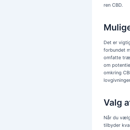
ren CBD.
Mulige
Det er vigt
forbundet m
omfatte træ
om potentie
omkring CBD 
lovgivningen
Valg 
Når du vælg
tilbyder kv