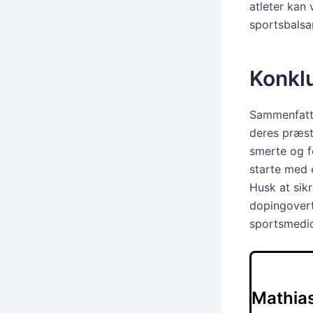
atleter kan 
sportsbals
Konkl
Sammenfatte
deres præst
smerte og f
starte med 
Husk at sik
dopingovert
sportsmedic
Mathia