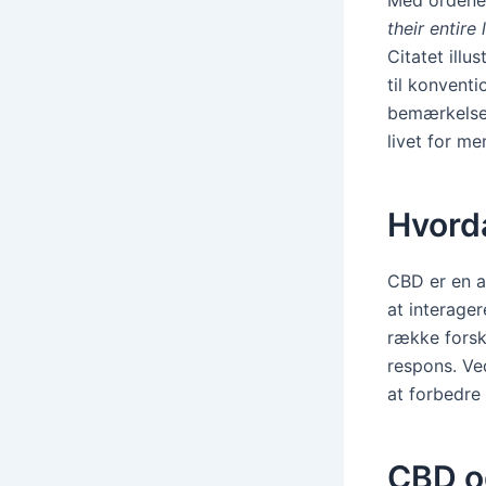
their entire l
Citatet illu
til konventi
bemærkelse
livet for m
Hvord
CBD er en a
at interage
række forsk
respons. Ve
at forbedre
CBD o