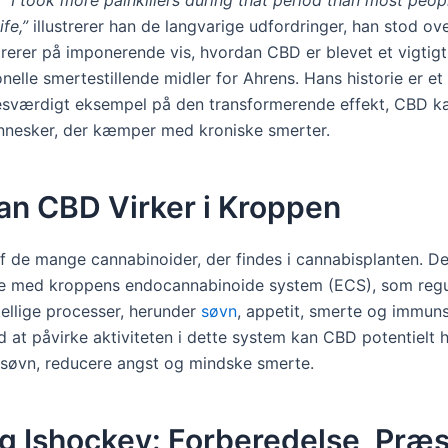
ife,”
illustrerer han de langvarige udfordringer, han stod ove
strerer på imponerende vis, hvordan CBD er blevet et vigtigt
onelle smertestillende midler for Ahrens. Hans historie er et
sværdigt eksempel på den transformerende effekt, CBD k
ennesker, der kæmper med kroniske smerter.
an CBD Virker i Kroppen
f de mange cannabinoider, der findes i cannabisplanten. De
re med kroppens endocannabinoide system (ECS), som regu
ellige processer, herunder
søvn
, appetit, smerte og immun
d at påvirke aktiviteten i dette system kan CBD potentielt
 søvn, reducere angst og mindske smerte.
g Ishockey: Forberedelse, Præs