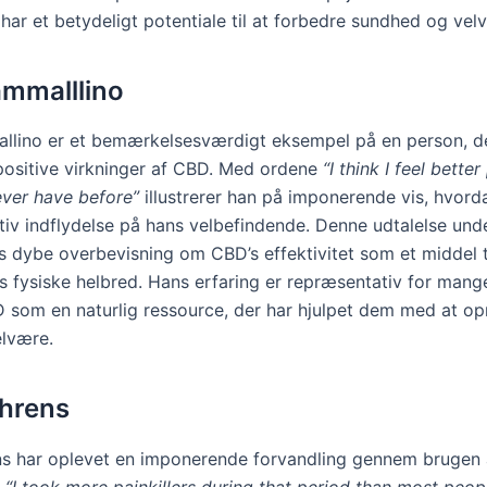
har et betydeligt potentiale til at forbedre sundhed og vel
mmalllino
lino er et bemærkelsesværdigt eksempel på en person, de
positive virkninger af CBD. Med ordene
“I think I feel better
ever have before”
illustrerer han på imponerende vis, hvor
itiv indflydelse på hans velbefindende. Denne udtalelse und
 dybe overbevisning om CBD’s effektivitet som et middel ti
 fysiske helbred. Hans erfaring er repræsentativ for mange
 som en naturlig ressource, der har hjulpet dem med at op
elvære.
hrens
s har oplevet en imponerende forvandling gennem brugen 
“I took more painkillers during that period than most peop