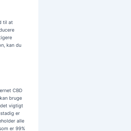
til at
educere
tigere
on, kan du
jernet CBD
e kan bruge
et vigtigt
stadig er
holder alle
, som er 99%