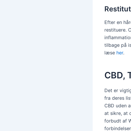
Restitu
Efter en hår
restituere.
inflammatio
tilbage på i
læse
her
.
CBD, 
Det er vigt
fra deres li
CBD uden at
at sikre, a
forbudt af 
forbindelse