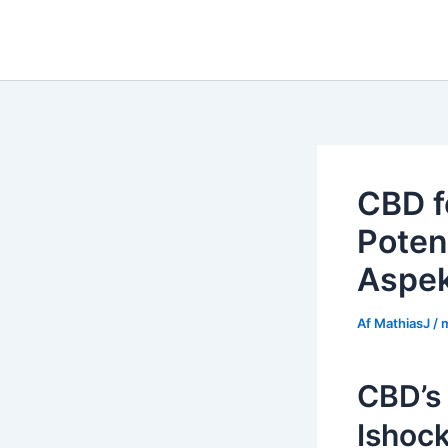
Gå
til
indholdet
CBD f
Potent
Aspek
Af
MathiasJ
/
m
CBD’s 
Ishock