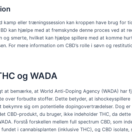
tion
d kamp eller træningssession kan kroppen have brug for tid 
 CBD kan hjælpe med at fremskynde denne proces ved at r
n og smerte, hvilket kan hjælpe spillere med at komme hur
sen. For mere information om CBD’s rolle i søvn og restituti
THC og WADA
igt at bemærke, at World Anti-Doping Agency (WADA) har f
ste over forbudte stoffer. Dette betyder, at ishockeyspiller
 bekymre sig om potentielle dopingovertrædelser. Dog er d
t det CBD-produkt, du bruger, ikke indeholder THC, da dette 
WADA. Forstå forskellen mellem full spectrum CBD, som inde
r fundet i cannabisplanten (inklusive THC), og CBD isolate