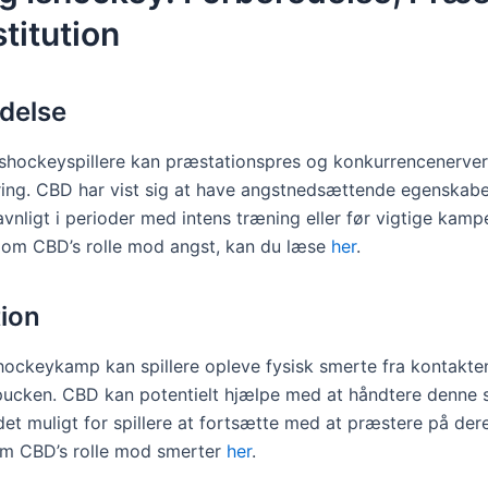
titution
delse
shockeyspillere kan præstationspres og konkurrencenerve
ring. CBD har vist sig at have angstnedsættende egenskaber
vnligt i perioder med intens træning eller før vigtige kamp
 om CBD’s rolle mod angst, kan du læse
her
.
ion
hockeykamp kan spillere opleve fysisk smerte fra kontakt
 pucken. CBD kan potentielt hjælpe med at håndtere denne 
det muligt for spillere at fortsætte med at præstere på der
m CBD’s rolle mod smerter
her
.