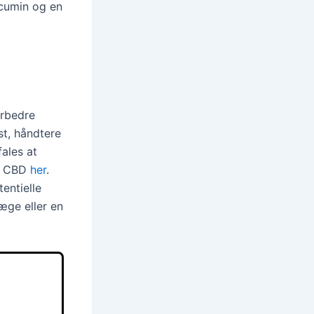
cumin og en
orbedre
st, håndtere
ales at
af CBD
her
.
entielle
æge eller en