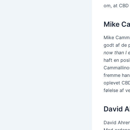
om, at CBD 
Mike Ca
Mike Cammal
godt af de 
now than I 
haft en pos
Cammallinos
fremme hans
oplevet CBD
følelse af v
David A
David Ahren
Med ordene