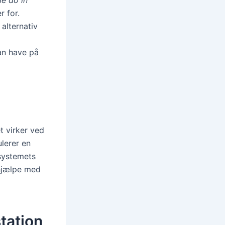
r for.
 alternativ
an have på
t virker ved
lerer en
systemets
 hjælpe med
tation