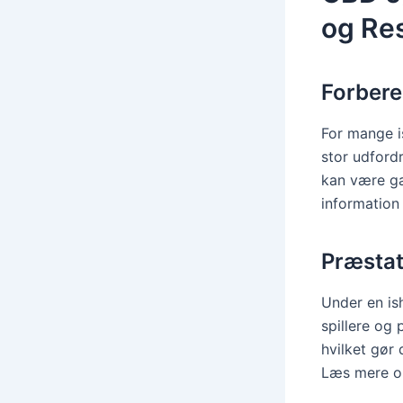
og Res
Forbere
For mange i
stor udford
kan være ga
information
Præstat
Under en is
spillere og
hvilket gør 
Læs mere o