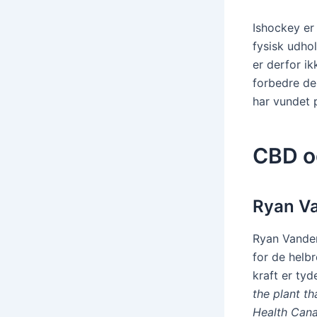
Ishockey er 
fysisk udho
er derfor i
forbedre de
har vundet p
CBD og
Ryan V
Ryan VandenB
for de helb
kraft er tyde
the plant t
Health Can