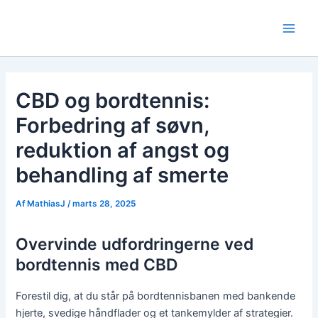
Gå
til
Main
indholdet
Men
CBD og bordtennis:
Forbedring af søvn,
reduktion af angst og
behandling af smerte
Af
MathiasJ
/
marts 28, 2025
Overvinde udfordringerne ved
bordtennis med CBD
Forestil dig, at du står på bordtennisbanen med bankende
hjerte, svedige håndflader og et tankemylder af strategier.