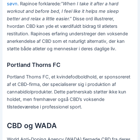
søvn
. Rapinoe forklarede
:”When I take it after a hard
workout and before bed, I feel like it helps me sleep
better and relax a little easier.”
Disse ord illustrerer,
hvordan CBD kan yde et værdifuldt bidrag til atleters
restitution. Rapinoes erfaring understreger den voksende
anerkendelse af CBD som et naturligt alternativ, der kan
støtte både atleter og mennesker i deres daglige liv.
Portland Thorns FC
Portland Thorns FC, et kvindefodboldhold, er sponsoreret
af et CBD-firma, der specialiserer sig i produktion af
cannabidiolprodukter. Dette partnerskab støtter ikke kun
holdet, men fremhæver også CBD’s voksende
tilstedeværelse i professionel sport.
CBD og WADA
World Anti-Doping Agency (WADA) fjernede CBD fra deres