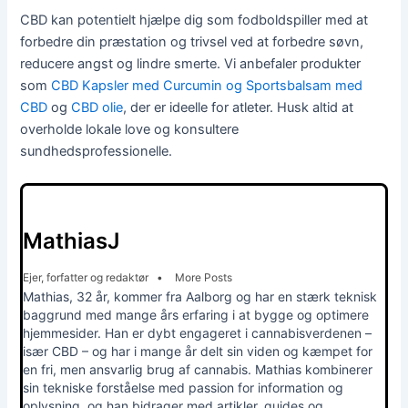
CBD kan potentielt hjælpe dig som fodboldspiller med at
forbedre din præstation og trivsel ved at forbedre søvn,
reducere angst og lindre smerte. Vi anbefaler produkter
som
CBD Kapsler med Curcumin og Sportsbalsam med
CBD
og
CBD olie
, der er ideelle for atleter. Husk altid at
overholde lokale love og konsultere
sundhedsprofessionelle.
MathiasJ
Ejer, forfatter og redaktør
•
More Posts
Mathias, 32 år, kommer fra Aalborg og har en stærk teknisk
baggrund med mange års erfaring i at bygge og optimere
hjemmesider. Han er dybt engageret i cannabisverdenen –
især CBD – og har i mange år delt sin viden og kæmpet for
en fri, men ansvarlig brug af cannabis. Mathias kombinerer
sin tekniske forståelse med passion for information og
oplysning, og han bidrager med artikler, guides og