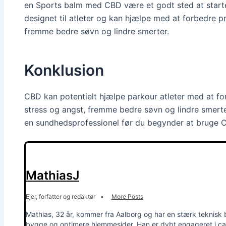
en Sports balm med CBD være et godt sted at starte
designet til atleter og kan hjælpe med at forbedre p
fremme bedre søvn og lindre smerter.
Konklusion
CBD kan potentielt hjælpe parkour atleter med at fo
stress og angst, fremme bedre søvn og lindre smerter
en sundhedsprofessionel før du begynder at bruge 
MathiasJ
Ejer, forfatter og redaktør
•
More Posts
Mathias, 32 år, kommer fra Aalborg og har en stærk teknisk
bygge og optimere hjemmesider. Han er dybt engageret i ca