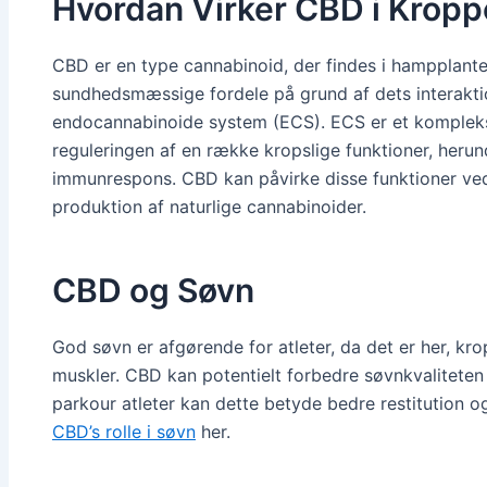
Hvordan Virker CBD i Krop
CBD er en type cannabinoid, der findes i hampplant
sundhedsmæssige fordele på grund af dets interakt
endocannabinoide system (ECS). ECS er et komplekst 
reguleringen af en række kropslige funktioner, heru
immunrespons. CBD kan påvirke disse funktioner ved 
produktion af naturlige cannabinoider.
CBD og Søvn
God søvn er afgørende for atleter, da det er her, k
muskler. CBD kan potentielt forbedre søvnkvalitete
parkour atleter kan dette betyde bedre restitution
CBD’s rolle i søvn
her.