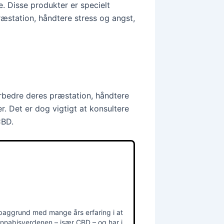
. Disse produkter er specielt
ræstation, håndtere stress og angst,
rbedre deres præstation, håndtere
. Det er dog vigtigt at konsultere
CBD.
 baggrund med mange års erfaring i at
nnabisverdenen – især CBD – og har i