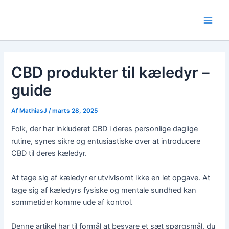
Gå
til
Main
indholdet
Men
CBD produkter til kæledyr –
guide
Af
MathiasJ
/
marts 28, 2025
Folk, der har inkluderet CBD i deres personlige daglige
rutine, synes sikre og entusiastiske over at introducere
CBD til deres kæledyr.
At tage sig af kæledyr er utvivlsomt ikke en let opgave. At
tage sig af kæledyrs fysiske og mentale sundhed kan
sommetider komme ude af kontrol.
Denne artikel har til formål at besvare et sæt spørgsmål, du