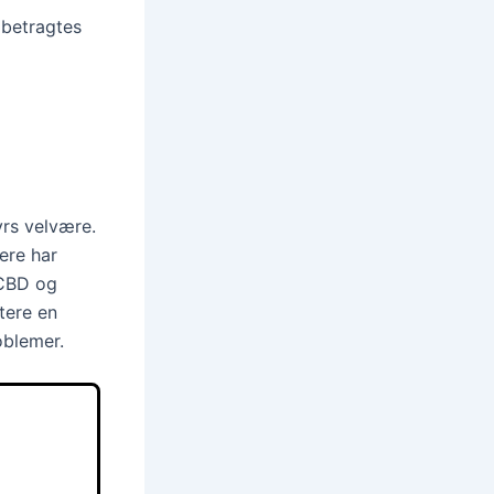
 betragtes
yrs velvære.
ere har
 CBD og
tere en
oblemer.