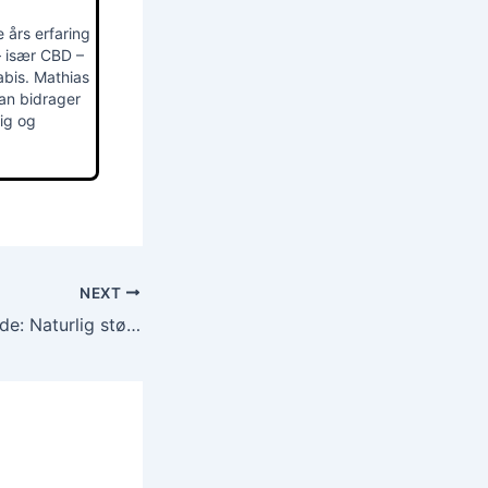
 års erfaring
– især CBD –
abis. Mathias
han bidrager
lig og
NEXT
CBD til ældre hunde: Naturlig støtte i alderdommen