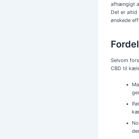
afhængigt a
Det er altid
ønskede eff
Fordel
Selvom forsk
CBD til kæl
Ma
ge
Ifø
kæ
No
de