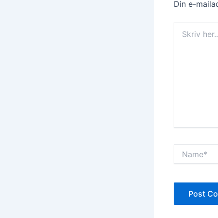
Din e-mailad
Skriv
her..
Name*