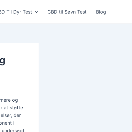
D Til Dyr Test
CBD til Søvn Test
Blog
og
 mere og
r at støtte
elser, der
onent i
d undersøgt