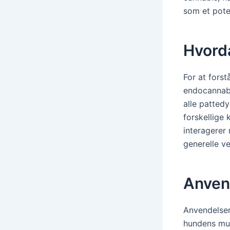
som et pote
Hvord
For at forst
endocannabi
alle pattedy
forskellige
interagerer
generelle v
Anven
Anvendelsen 
hundens mun