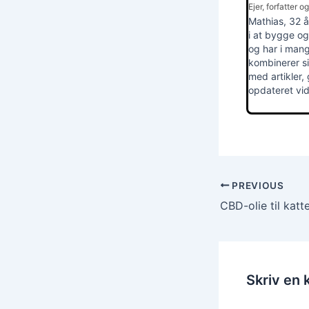
Ejer, forfatter o
Mathias, 32 
i at bygge o
og har i mang
kombinerer si
med artikler,
opdateret vi
PREVIOUS
Skriv en