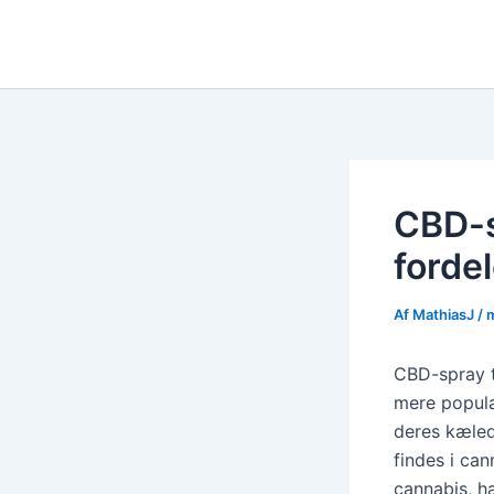
Gå
til
indholdet
CBD-s
forde
Af
MathiasJ
/
m
CBD-spray t
mere popular
deres kæled
findes i ca
cannabis, h