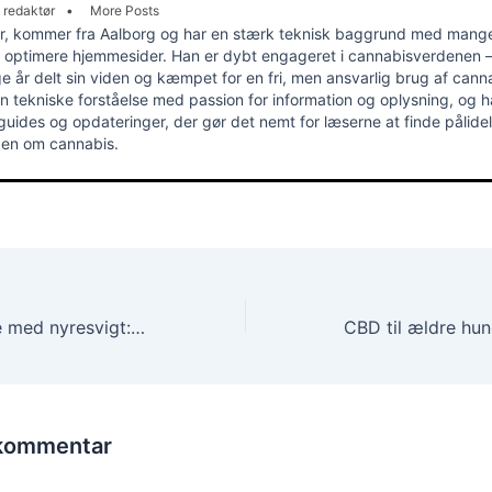
g redaktør
•
More Posts
år, kommer fra Aalborg og har en stærk teknisk baggrund med mange
g optimere hjemmesider. Han er dybt engageret i cannabisverdenen 
e år delt sin viden og kæmpet for en fri, men ansvarlig brug af cann
n tekniske forståelse med passion for information og oplysning, og 
 guides og opdateringer, der gør det nemt for læserne at finde pålide
den om cannabis.
CBD-olie til katte med nyresvigt: en sikker løsning?
 kommentar