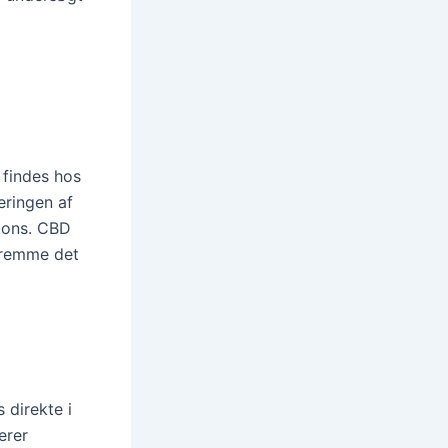
 findes hos
leringen af
pons. CBD
 fremme det
 direkte i
erer