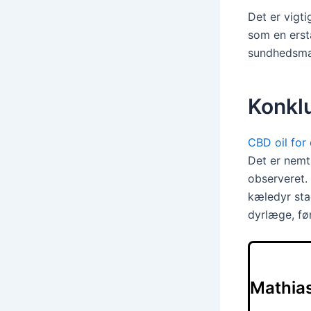
Det er vigti
som en erst
sundhedsmæs
Konkl
CBD oil for
Det er nemt
observeret. 
kæledyr stad
dyrlæge, fø
Mathia