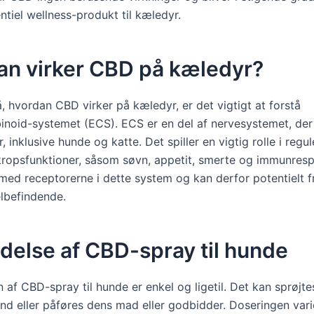
ntiel wellness-produkt til kæledyr.
an virker CBD på kæledyr?
å, hvordan CBD virker på kæledyr, er det vigtigt at forstå
noid-systemet (ECS). ECS er en del af nervesystemet, der
r, inklusive hunde og katte. Det spiller en vigtig rolle i regu
 kropsfunktioner, såsom søvn, appetit, smerte og immunres
 med receptorerne i dette system og kan derfor potentielt
elbefindende.
delse af CBD-spray til hunde
af CBD-spray til hunde er enkel og ligetil. Det kan sprøjtes
d eller påføres dens mad eller godbidder. Doseringen vari