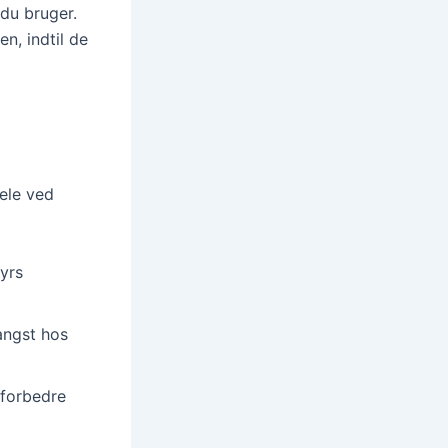
du bruger.
n, indtil de
dele ved
yrs
 angst hos
 forbedre