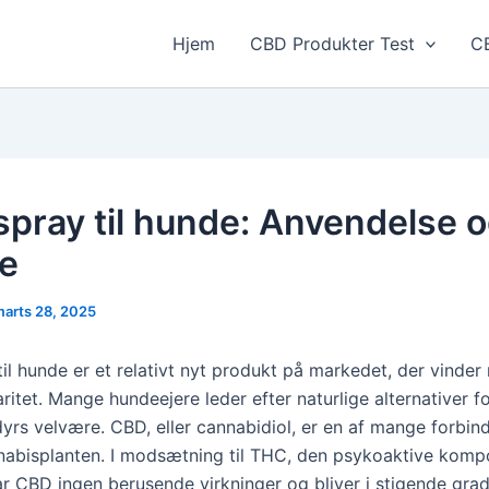
Hjem
CBD Produkter Test
CB
pray til hunde: Anvendelse 
le
arts 28, 2025
il hunde er et relativt nyt produkt på markedet, der vinder
itet. Mange hundeejere leder efter naturlige alternativer fo
yrs velvære. CBD, eller cannabidiol, er en af mange forbind
nnabisplanten. I modsætning til THC, den psykoaktive komp
ar CBD ingen berusende virkninger og bliver i stigende gra