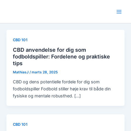
Gå
til
Main
indholdet
Men
CBD 101
CBD anvendelse for dig som
fodboldspiller: Fordelene og praktiske
tips
MathiasJ
/
marts 28, 2025
CBD og dens potentielle fordele for dig som
fodboldspiller Fodbold stiller høje krav til både din
fysiske og mentale robusthed. […]
CBD 101